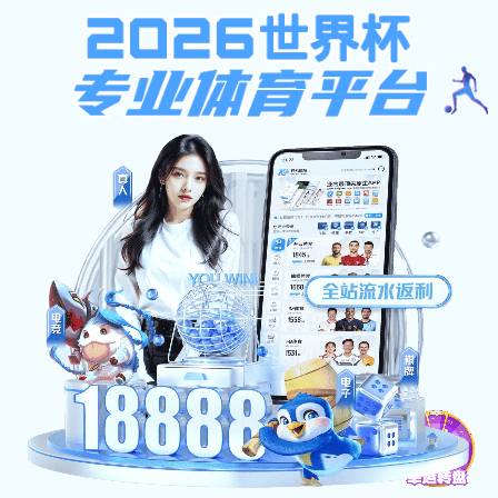
bob电子官网
bob电子官网